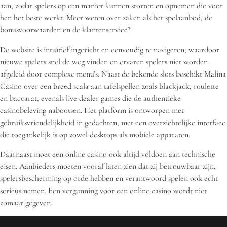
aan, zodat spelers op een manier kunnen storten en opnemen die voor
hen het beste werkt. Meer weten over zaken als het spelaanbod, de
bonusvoorwaarden en de klantenservice?
De website is intuïtief ingericht en eenvoudig te navigeren, waardoor
nieuwe spelers snel de weg vinden en ervaren spelers niet worden
afgeleid door complexe menu’s. Naast de bekende slots beschikt Malina
Casino over een breed scala aan tafelspellen zoals blackjack, roulette
en baccarat, evenals live dealer games die de authentieke
casinobeleving nabootsen. Het platform is ontworpen met
gebruiksvriendelijkheid in gedachten, met een overzichtelijke interface
die toegankelijk is op zowel desktops als mobiele apparaten.
Daarnaast moet een online casino ook altijd voldoen aan technische
eisen. Aanbieders moeten vooraf laten zien dat zij betrouwbaar zijn,
spelersbescherming op orde hebben en verantwoord spelen ook echt
serieus nemen. Een vergunning voor een online casino wordt niet
zomaar gegeven.