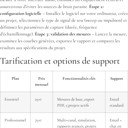
assurez‑vous d’éviter les sources de bruit parasite.
Étape 2 :
configuration logicielle
– Installez le logiciel sur votre ordinateur, créez
un projet, sélectionnez le type de signal de test (sweep ou impulsion) et
définissez les paramètres de capture (durée, fréquence
d’échantillonnage).
Étape 3 : validation des mesures
– Lancez la mesure,
examinez les courbes générées, exportez le rapport et comparez les
résultats aux spécifications du projet.
Tarification et options de support
Plan
Prix
Fonctionnalités clés
Support
mensuel
Essentiel
29 €
Mesures de base, export
Email
PDF, 5 projets actifs
standard
Professionnel
79 €
Multi‑canal, simulation,
Email +
rapports avancés, projets
chat en