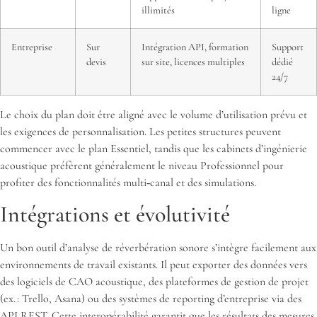
illimités
ligne
Entreprise
Sur
Intégration API, formation
Support
devis
sur site, licences multiples
dédié
24/7
Le choix du plan doit être aligné avec le volume d’utilisation prévu et
les exigences de personnalisation. Les petites structures peuvent
commencer avec le plan Essentiel, tandis que les cabinets d’ingénierie
acoustique préfèrent généralement le niveau Professionnel pour
profiter des fonctionnalités multi‑canal et des simulations.
Intégrations et évolutivité
Un bon outil d’analyse de réverbération sonore s’intègre facilement aux
environnements de travail existants. Il peut exporter des données vers
des logiciels de CAO acoustique, des plateformes de gestion de projet
(ex. : Trello, Asana) ou des systèmes de reporting d’entreprise via des
API REST. Cette interopérabilité garantit que les résultats des mesures