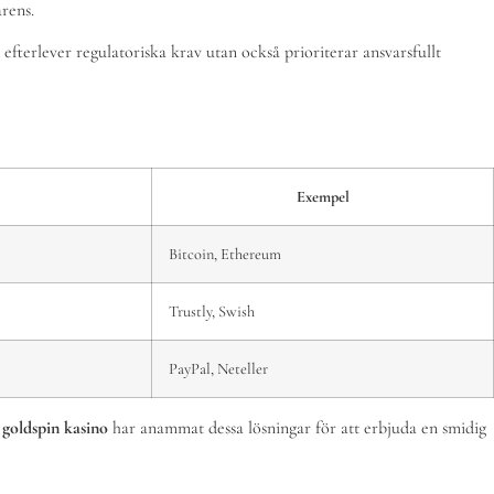
rens.
efterlever regulatoriska krav utan också prioriterar ansvarsfullt
Exempel
Bitcoin, Ethereum
Trustly, Swish
PayPal, Neteller
m
goldspin kasino
har anammat dessa lösningar för att erbjuda en smidig