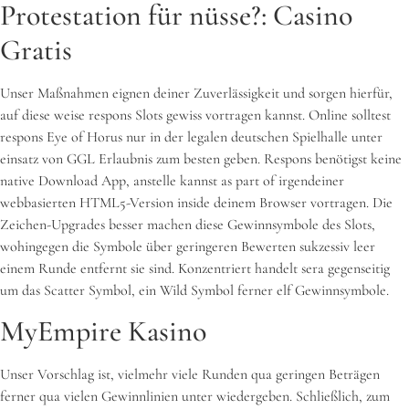
Protestation für nüsse?: Casino
Gratis
Unser Maßnahmen eignen deiner Zuverlässigkeit und sorgen hierfür,
auf diese weise respons Slots gewiss vortragen kannst. Online solltest
respons Eye of Horus nur in der legalen deutschen Spielhalle unter
einsatz von GGL Erlaubnis zum besten geben. Respons benötigst keine
native Download App, anstelle kannst as part of irgendeiner
webbasierten HTML5-Version inside deinem Browser vortragen. Die
Zeichen-Upgrades besser machen diese Gewinnsymbole des Slots,
wohingegen die Symbole über geringeren Bewerten sukzessiv leer
einem Runde entfernt sie sind. Konzentriert handelt sera gegenseitig
um das Scatter Symbol, ein Wild Symbol ferner elf Gewinnsymbole.
MyEmpire Kasino
Unser Vorschlag ist, vielmehr viele Runden qua geringen Beträgen
ferner qua vielen Gewinnlinien unter wiedergeben. Schließlich, zum