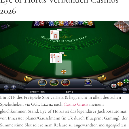
2026
Ein RTP des Freispiele Slot variiert & liegt nicht in allen deutschen
Spielotheken via GGL Lizenz nach
Casino Gratis
meinem
gleichkommen Stand. Eye of Horus ist das legendärer Jackpotautomat
von Innerster planet/Gauselmann (in Uk durch Blueprint Gaming), der
Summertime Slot seit seinem Release zu angewandten meistgespielten