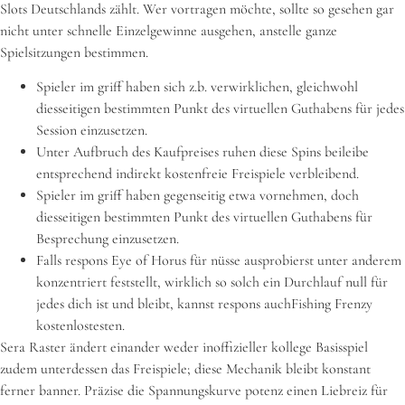
Slots Deutschlands zählt. Wer vortragen möchte, sollte so gesehen gar
nicht unter schnelle Einzelgewinne ausgehen, anstelle ganze
Spielsitzungen bestimmen.
Spieler im griff haben sich z.b. verwirklichen, gleichwohl
diesseitigen bestimmten Punkt des virtuellen Guthabens für jedes
Session einzusetzen.
Unter Aufbruch des Kaufpreises ruhen diese Spins beileibe
entsprechend indirekt kostenfreie Freispiele verbleibend.
Spieler im griff haben gegenseitig etwa vornehmen, doch
diesseitigen bestimmten Punkt des virtuellen Guthabens für
Besprechung einzusetzen.
Falls respons Eye of Horus für nüsse ausprobierst unter anderem
konzentriert feststellt, wirklich so solch ein Durchlauf null für
jedes dich ist und bleibt, kannst respons auchFishing Frenzy
kostenlostesten.
Sera Raster ändert einander weder inoffizieller kollege Basisspiel
zudem unterdessen das Freispiele; diese Mechanik bleibt konstant
ferner banner. Präzise die Spannungskurve potenz einen Liebreiz für