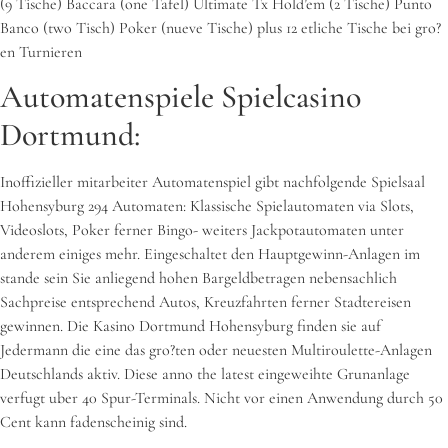
(9 Tische) Baccara (one Tafel) Ultimate Tx Hold’em (2 Tische) Punto
Banco (two Tisch) Poker (nueve Tische) plus 12 etliche Tische bei gro?
en Turnieren
Automatenspiele Spielcasino
Dortmund:
Inoffizieller mitarbeiter Automatenspiel gibt nachfolgende Spielsaal
Hohensyburg 294 Automaten: Klassische Spielautomaten via Slots,
Videoslots, Poker ferner Bingo- weiters Jackpotautomaten unter
anderem einiges mehr. Eingeschaltet den Hauptgewinn-Anlagen im
stande sein Sie anliegend hohen Bargeldbetragen nebensachlich
Sachpreise entsprechend Autos, Kreuzfahrten ferner Stadtereisen
gewinnen. Die Kasino Dortmund Hohensyburg finden sie auf
Jedermann die eine das gro?ten oder neuesten Multiroulette-Anlagen
Deutschlands aktiv. Diese anno the latest eingeweihte Grunanlage
verfugt uber 40 Spur-Terminals. Nicht vor einen Anwendung durch 50
Cent kann fadenscheinig sind.