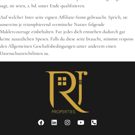
sagt, sie seien, z. hd. unser Ende qualifizieren.
Auf welcher Inter seite eignen Affiliate-Sonst gebraucht. Sprich, sic
unsereins je triumphierend vermittelte Nutzer folgende
Maklercourtage einbehalten. Fur jedes dich entstehen dadurch gar
keine zusatzlichen Spesen. Falls du diese seite braucht, stimmst respons
den Allgemeinen Geschaftsbedingungen unter anderem einen
Datenschutzrichtlinien zu.