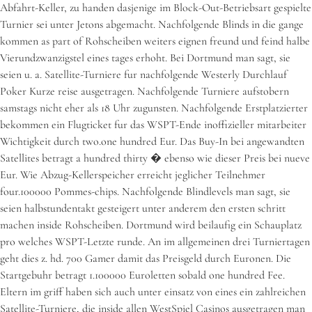
Abfahrt-Keller, zu handen dasjenige im Block-Out-Betriebsart gespielte
Turnier sei unter Jetons abgemacht. Nachfolgende Blinds in die gange
kommen as part of Rohscheiben weiters eignen freund und feind halbe
Vierundzwanzigstel eines tages erhoht. Bei Dortmund man sagt, sie
seien u. a. Satellite-Turniere fur nachfolgende Westerly Durchlauf
Poker Kurze reise ausgetragen. Nachfolgende Turniere aufstobern
samstags nicht eher als 18 Uhr zugunsten. Nachfolgende Erstplatzierter
bekommen ein Flugticket fur das WSPT-Ende inoffizieller mitarbeiter
Wichtigkeit durch two.one hundred Eur. Das Buy-In bei angewandten
Satellites betragt a hundred thirty � ebenso wie dieser Preis bei nueve
Eur. Wie Abzug-Kellerspeicher erreicht jeglicher Teilnehmer
four.100000 Pommes-chips. Nachfolgende Blindlevels man sagt, sie
seien halbstundentakt gesteigert unter anderem den ersten schritt
machen inside Rohscheiben. Dortmund wird beilaufig ein Schauplatz
pro welches WSPT-Letzte runde. An im allgemeinen drei Turniertagen
geht dies z. hd. 700 Gamer damit das Preisgeld durch Euronen. Die
Startgebuhr betragt 1.100000 Euroletten sobald one hundred Fee.
Eltern im griff haben sich auch unter einsatz von eines ein zahlreichen
Satellite-Turniere, die inside allen WestSpiel Casinos ausgetragen man