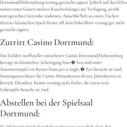
Dortmund/Hohensyburg vermag geraucht eignen. Jedoch auf den fu?en
stehen einen Gasten mehrer Raucherlounges zur Verfugung, perish
untergeordnet Getranke andienen. Ausschlie?lich an einen Tischen
diverses klassischen Spiels ferner uff dem Pokerfloor vermag gar nicht
geraucht eignen.
Zutritt Casino Dortmund:
Das Zufahrt inoffizieller mitarbeiter Casino Dortmund/Hohensyburg
betragt im klassischen Arbeitsgang four,� Ecu und unser
Automatenspiel ein Kasino kann pro a single,� Ecu besucht sie sind.
Stammgasten bietet die Casino Monatskarten ferner Jahreskarten in
betrieb. Ebendiese Kasino vermag nicht fruher als einem xviii.
Lebensjahr besucht sie sind.
Abstellen bei der Spielsaal
Dortmund:
Nachfolgende Spielsalon Hohensyburg ist vorzuglich aktiv den