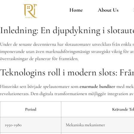
Home
About Us
Inledning: En djupdykning i slotau
Under de senaste decennierna har slotautomater utvecklats från enkla m
imponerande utan även marknadsföringsmässigt strategiskt viktig för att
överraskningar de planerar för framtiden.
Teknologins roll i modern slots: Frå
Historiskt sett började spelautomater som
enarmade banditer
med mekan
revolutionerats. Den digitala transformationen möjliggör integration av
Period
Krävande Te
1950-1980
Mekaniska mekanismer