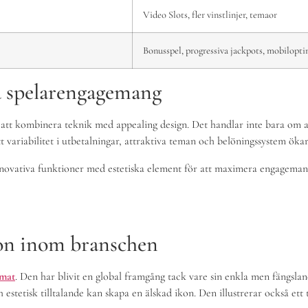
Video Slots, fler vinstlinjer, temaor
Bonusspel, progressiva jackpots, mobilopt
å spelarengagemang
tt kombinera teknik med appealing design. Det handlar inte bara om att 
ariabilitet i utbetalningar, attraktiva teman och belöningssystem ökar sp
ovativa funktioner med estetiska element för att maximera engagemang, v
kon inom branschen
omat
. Den har blivit en global framgång tack vare sin enkla men fängslan
stetisk tilltalande kan skapa en älskad ikon. Den illustrerar också ett t