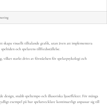
imering
skapa visuellt tilltalande grafik, utan även att implementera
eltiden och spelarens tillfredsställelse.
ilket starkt drivs av förståelsen för spelarpsykologi och
de design, snabb speltempo och illusoriska ljuseffekter. För många
ydligt exempel på hur spelutvecklare kontinuerligt anpassar sig till