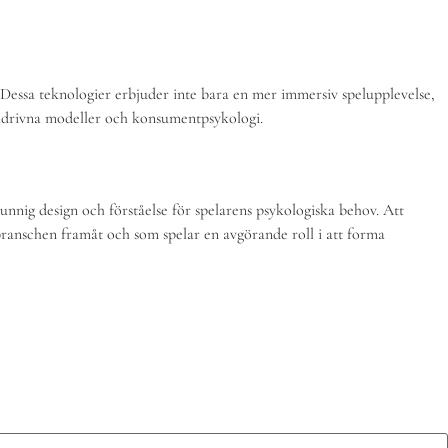
Dessa teknologier erbjuder inte bara en mer immersiv spelupplevelse,
atadrivna modeller och konsumentpsykologi.
nnig design och förståelse för spelarens psykologiska behov. Att
ranschen framåt och som spelar en avgörande roll i att forma