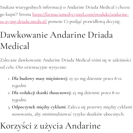
Szukasz wiarygodnych informacji o Andarine Driada Medical i chcesz
go kupić? Strona
https://farmacjamedycynapl.com/produkt/andarine-
s4-25-mg-driada-medical/
pomoże Ci podjąć prawidłową decyzję.
Dawkowanie Andarine Driada
Medical
Zalecane dawkowanie Andarine Driada Medical różni się w zależności
od celu. Oto orientacyjne wytyczne:
Dla budowy masy mięśniowej:
25-50 mg dziennie przez 8-12
tygodni.
Dla redukcji tkanki tłuszczowej:
25 mg dziennie przez 8-10
tygodni.
Odpoczynek między cyklami:
Zaleca się przerwy między cyklami
stosowania, aby zminimalizować ryzyko skutków ubocznych.
Korzyści z użycia Andarine