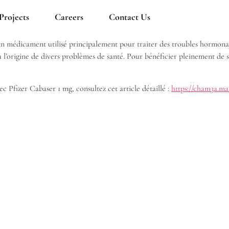
Projects
Careers
Contact Us
 un médicament utilisé principalement pour traiter des troubles hormo
 l’origine de divers problèmes de santé. Pour bénéficier pleinement de se
ec Pfizer Cabaser 1 mg, consultez cet article détaillé :
https://cham3a.ma/