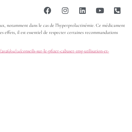
naux, notamment dans le cas de l’hyperprolactinémie. Ce médicament
s effets, il est essentiel de respecter certaines recommandations
2026/04/14/conseils-sur-le-pfizer-cabaser-1mg-utilisation-et-