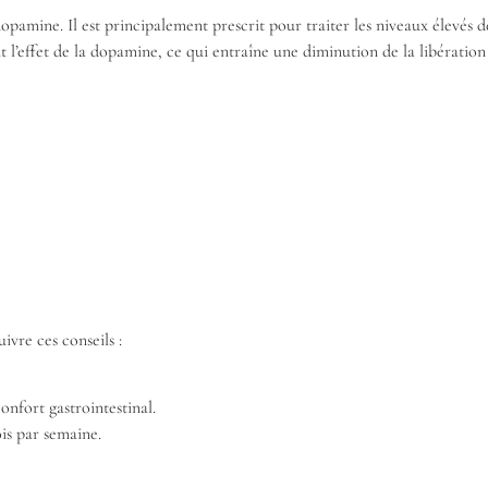
opamine. Il est principalement prescrit pour traiter les niveaux élevés 
 l’effet de la dopamine, ce qui entraîne une diminution de la libération
ivre ces conseils :
nfort gastrointestinal.
is par semaine.