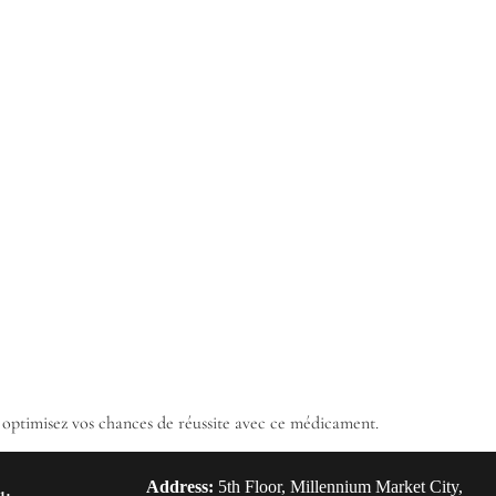
s optimisez vos chances de réussite avec ce médicament.
Address:
5th Floor, Millennium Market City,