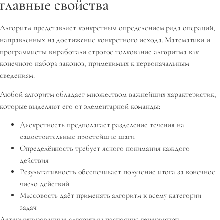
главные свойства
Алгоритм представляет конкретным определением ряда операций,
направленных на достижение конкретного исхода. Математики и
программисты выработали строгое толкование алгоритма как
конечного набора законов, применимых к первоначальным
сведениям.
Любой алгоритм обладает множеством важнейших характеристик,
которые выделяют его от элементарной команды:
Дискретность предполагает разделение течения на
самостоятельные простейшие шаги
Определённость требует ясного понимания каждого
действия
Результативность обеспечивает получение итога за конечное
число действий
Массовость даёт применять алгоритм к всему категории
задач
Детерминированные алгоритмы постоянно генерируют