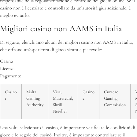
responsabile della regolamentazione e controllo dei giochi online. Se il
casino non è licenziato e controllato da un’autorità giurisdizionale, è
meglio evitarlo.
Migliori casino non AAMS in Italia
Di seguito, elenchiamo alcuni dei migliori casino non AAMS in Italia,
che offrono un’esperienza di gioco sicura e piacevole:
Casino
Licenza
Pagamento
Casino
Malta
Visa,
Casino
Curacao
V
1
Gaming
Mastercard,
2
Gaming
M
Authority
Skrill,
Commission
S
Neteller
N
Una volta selezionato il casino, è importante verificare le condizioni di
gioco e le regole del casinò. Inoltre, è importante controllare se il