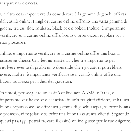
trasparenza e onestà.
Un’altra cosa importante da considerare è la gamma di giochi offerta
dal casinò online. I migliori casinò online offrono una vasta gamma di
giochi, tra cui slot, roulette, blackjack e poker. Inoltre, è importante
verificare se il casinò online offre bonus e promozioni regolari per i
suoi giocatori.
Infine, è importante verificare se il casinò online offre una buona
assistenza clienti. Una buona assistenza clienti è importante per
risolvere eventuali problemi o domande che i giocatori potrebbero
avere. Inoltre, è importante verificare se il casinò online offre una
buona sicurezza per i dati dei giocatori.
In sintesi, per scegliere un casinò online non AAMS in Italia, è
importante verificare se è licenziato in un’altra giurisdizione, se ha una
buona reputazione, se offre una gamma di giochi ampia, se offre bonus
e promozioni regolari e se offre una buona assistenza clienti. Seguendo
questi passaggi, potrai trovare il casinò online giusto per le tue esigenze.