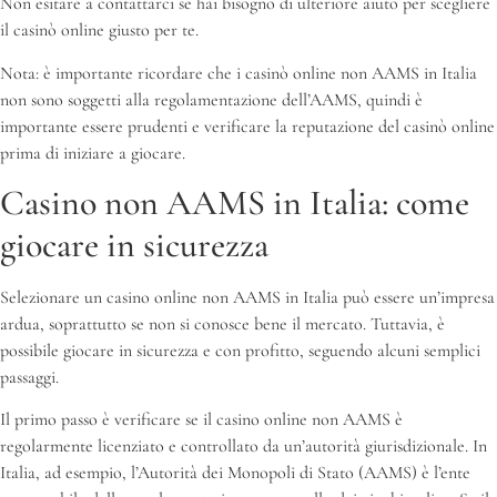
Non esitare a contattarci se hai bisogno di ulteriore aiuto per scegliere
il casinò online giusto per te.
Nota: è importante ricordare che i casinò online non AAMS in Italia
non sono soggetti alla regolamentazione dell’AAMS, quindi è
importante essere prudenti e verificare la reputazione del casinò online
prima di iniziare a giocare.
Casino non AAMS in Italia: come
giocare in sicurezza
Selezionare un casino online non AAMS in Italia può essere un’impresa
ardua, soprattutto se non si conosce bene il mercato. Tuttavia, è
possibile giocare in sicurezza e con profitto, seguendo alcuni semplici
passaggi.
Il primo passo è verificare se il casino online non AAMS è
regolarmente licenziato e controllato da un’autorità giurisdizionale. In
Italia, ad esempio, l’Autorità dei Monopoli di Stato (AAMS) è l’ente