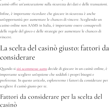
casinò offre un’assicurazione sulla sicurezza dei dati e delle transazioni.
Infine, è importante ricordare che giocare in sicurezza è anche
un’opportunità per aumentare le chances di vincere. Scegliendo un
casino online non AAMS in Italia, è importante essere consapevoli
delle regole del gioco e delle strategie per aumentare le chances di
vincere.
La scelta del casinò giusto: fattori da
considerare
Quando si
siti scommesse aams
decide di giocare in un casinò online, è
importante scegliere un’opzione che soddisfi i propri bisogni e
preferenze. In questo articolo, esploreremo i fattori da considerare per
scegliere il casinò giusto per te.
Fattori da considerare per la scelta del
casinò