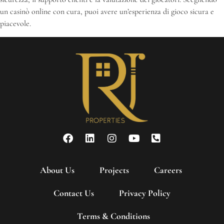
un casinò online con cura, puoi avere un’esperienza di gioco sicura e
piacevole.
About Us
Projects
Careers
Contact Us
Privacy Policy
Terms & Conditions