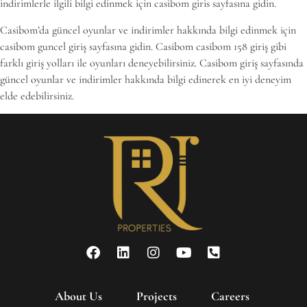
indirimlerle ilgili bilgi edinmek için casibom giris sayfasına gidin.
Casibom’da güncel oyunlar ve indirimler hakkında bilgi edinmek için
casibom guncel giriş sayfasına gidin. Casibom casibom 158 giriş gibi
farklı giriş yolları ile oyunları deneyebilirsiniz. Casibom giriş sayfasında
güncel oyunlar ve indirimler hakkında bilgi edinerek en iyi deneyim
elde edebilirsiniz.
About Us
Projects
Careers