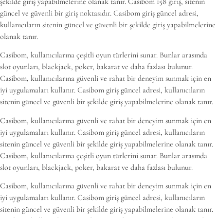
şekilde giriş yapabilmelerine olanak tanır. Casibom 158 giriş, sitenin
güncel ve güvenli bir giriş noktasıdır. Casibom giriş güncel adresi,
kullanıcıların sitenin güncel ve güvenli bir şekilde giriş yapabilmelerine
olanak tanır.
Casibom, kullanıcılarına çeşitli oyun türlerini sunar. Bunlar arasında
slot oyunları, blackjack, poker, bakarat ve daha fazlası bulunur.
Casibom, kullanıcılarına güvenli ve rahat bir deneyim sunmak için en
iyi uygulamaları kullanır. Casibom giriş güncel adresi, kullanıcıların
sitenin güncel ve güvenli bir şekilde giriş yapabilmelerine olanak tanır.
Casibom, kullanıcılarına güvenli ve rahat bir deneyim sunmak için en
iyi uygulamaları kullanır. Casibom giriş güncel adresi, kullanıcıların
sitenin güncel ve güvenli bir şekilde giriş yapabilmelerine olanak tanır.
Casibom, kullanıcılarına çeşitli oyun türlerini sunar. Bunlar arasında
slot oyunları, blackjack, poker, bakarat ve daha fazlası bulunur.
Casibom, kullanıcılarına güvenli ve rahat bir deneyim sunmak için en
iyi uygulamaları kullanır. Casibom giriş güncel adresi, kullanıcıların
sitenin güncel ve güvenli bir şekilde giriş yapabilmelerine olanak tanır.