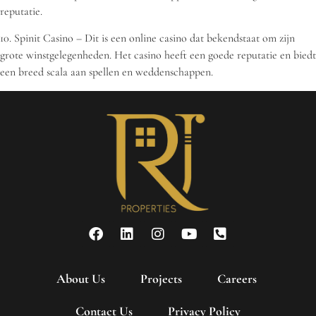
reputatie.
10. Spinit Casino – Dit is een online casino dat bekendstaat om zijn
grote winstgelegenheden. Het casino heeft een goede reputatie en biedt
een breed scala aan spellen en weddenschappen.
About Us
Projects
Careers
Contact Us
Privacy Policy