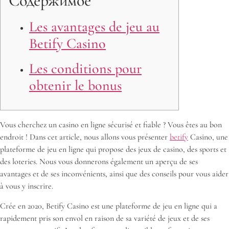
Содержимое
Les avantages de jeu au
Betify Casino
Les conditions pour
obtenir le bonus
Vous cherchez un casino en ligne sécurisé et fiable ? Vous êtes au bon
endroit ! Dans cet article, nous allons vous présenter
betify
Casino, une
plateforme de jeu en ligne qui propose des jeux de casino, des sports et
des loteries. Nous vous donnerons également un aperçu de ses
avantages et de ses inconvénients, ainsi que des conseils pour vous aider
à vous y inscrire.
Crée en 2020, Betify Casino est une plateforme de jeu en ligne qui a
rapidement pris son envol en raison de sa variété de jeux et de ses