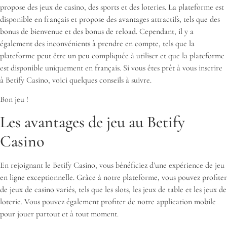
propose des jeux de casino, des sports et des loteries. La plateforme est
disponible en français et propose des avantages attractifs, tels que des
bonus de bienvenue et des bonus de reload. Cependant, il y a
également des inconvénients à prendre en compte, tels que la
plateforme peut être un peu compliquée à utiliser et que la plateforme
est disponible uniquement en français. Si vous êtes prêt à vous inscrire
à Betify Casino, voici quelques conseils à suivre.
Bon jeu !
Les avantages de jeu au Betify
Casino
En rejoignant le Betify Casino, vous bénéficiez d’une expérience de jeu
en ligne exceptionnelle. Grâce à notre plateforme, vous pouvez profiter
de jeux de casino variés, tels que les slots, les jeux de table et les jeux de
loterie. Vous pouvez également profiter de notre application mobile
pour jouer partout et à tout moment.