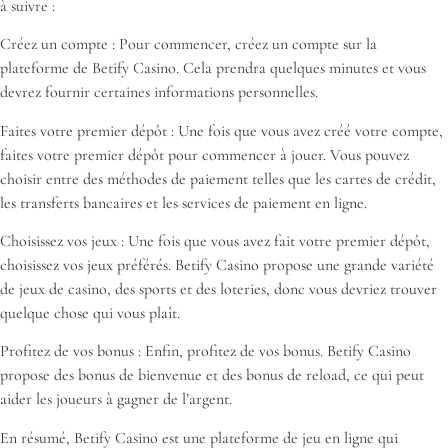
à suivre :
Créez un compte : Pour commencer, créez un compte sur la
plateforme de Betify Casino. Cela prendra quelques minutes et vous
devrez fournir certaines informations personnelles.
Faites votre premier dépôt : Une fois que vous avez créé votre compte,
faites votre premier dépôt pour commencer à jouer. Vous pouvez
choisir entre des méthodes de paiement telles que les cartes de crédit,
les transferts bancaires et les services de paiement en ligne.
Choisissez vos jeux : Une fois que vous avez fait votre premier dépôt,
choisissez vos jeux préférés. Betify Casino propose une grande variété
de jeux de casino, des sports et des loteries, donc vous devriez trouver
quelque chose qui vous plaît.
Profitez de vos bonus : Enfin, profitez de vos bonus. Betify Casino
propose des bonus de bienvenue et des bonus de reload, ce qui peut
aider les joueurs à gagner de l’argent.
En résumé, Betify Casino est une plateforme de jeu en ligne qui