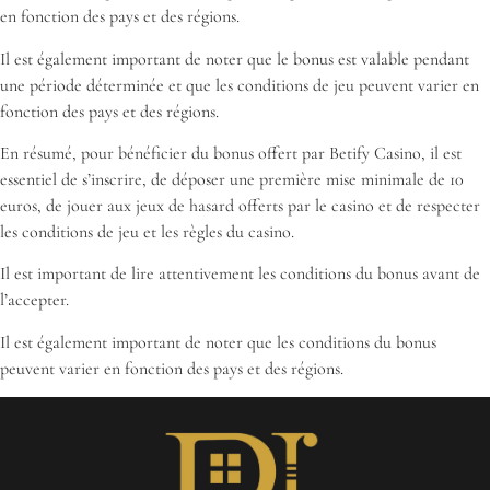
en fonction des pays et des régions.
Il est également important de noter que le bonus est valable pendant
une période déterminée et que les conditions de jeu peuvent varier en
fonction des pays et des régions.
En résumé, pour bénéficier du bonus offert par Betify Casino, il est
essentiel de s’inscrire, de déposer une première mise minimale de 10
euros, de jouer aux jeux de hasard offerts par le casino et de respecter
les conditions de jeu et les règles du casino.
Il est important de lire attentivement les conditions du bonus avant de
l’accepter.
Il est également important de noter que les conditions du bonus
peuvent varier en fonction des pays et des régions.