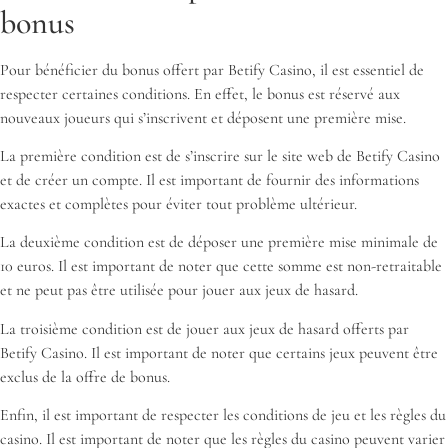
bonus
Pour bénéficier du bonus offert par Betify Casino, il est essentiel de
respecter certaines conditions. En effet, le bonus est réservé aux
nouveaux joueurs qui s’inscrivent et déposent une première mise.
La première condition est de s’inscrire sur le site web de Betify Casino
et de créer un compte. Il est important de fournir des informations
exactes et complètes pour éviter tout problème ultérieur.
La deuxième condition est de déposer une première mise minimale de
10 euros. Il est important de noter que cette somme est non-retraitable
et ne peut pas être utilisée pour jouer aux jeux de hasard.
La troisième condition est de jouer aux jeux de hasard offerts par
Betify Casino. Il est important de noter que certains jeux peuvent être
exclus de la offre de bonus.
Enfin, il est important de respecter les conditions de jeu et les règles du
casino. Il est important de noter que les règles du casino peuvent varier