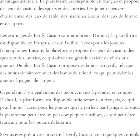
avantages attractifs. La plateforme est disponible en français et propose
des jeux de casino, des sports et des loteries. Les joueurs peuvent
choisir entre des jeux de table, des machines à sous, des jeux de loterie
et des sports.
Les avantages de Betify Casino sont nombreux. D’abord, la plateforme
est disponible en français, ce qui facilite l’accès pour les joueurs
francophones. Ensuite, la plateforme propose des jeux de casino, des
sports et des loteries, ce qui offre une grande variété de choix aux
joueurs. De plus, Betify Casino propose des bonus attractifs, tels que
des bonus de bienvenue et des bonus de reload, ce qui peut aider les
joueurs à gagner de l’argent.
Cependant, il y a également des inconvénients à prendre en compte.
D’abord, la plateforme est disponible uniquement en français, ce qui
peut limiter l’accès pour les joueurs qui ne parlent pas français. Ensuite,
la plateforme peut être un peu compliquée à utiliser, ce qui peut être
frustrant pour les joueurs débutants.
Si vous êtes prêt à vous inscrire à Betify Casino, voici quelques conseils