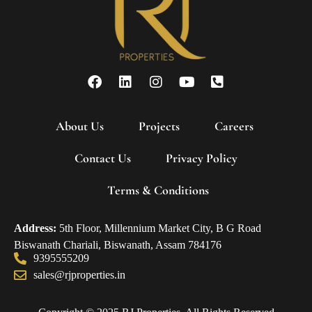
About Us
Projects
Careers
Contact Us
Privacy Policy
Terms & Conditions
Address:
5th Floor, Millennium Market City, B G Road
Biswanath Chariali, Biswanath, Assam 784176
9395555209
sales@rjproperties.in