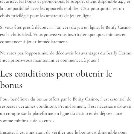
sécurisée, les bonus et promotions, le support client disponible 24/7 et
la compatibilité avec les appareils mobiles. C’est pourquoi il est un
choix privilégié pour les amateurs de jeu en ligne.
Si vous êtes prêt à découvrir l’univers du jeu en ligne, le Betify Casino
est le choix idéal. Vous pouvez vous inscrire en quelques minutes et
commencer à jouer immédiatement.
Ne ratez pas l’opportunité de découvrir les avantages du Betify Casino.
Inscriptionz-vous maintenant et commencez à jouer !
Les conditions pour obtenir le
bonus
Pour bénéficier du bonus offert par le Betify Casino, il est essentiel de
respecter certaines conditions. Premièrement, il est nécessaire d’ouvrir
un compte sur la plateforme en ligne du casino et de déposer une
somme minimale de 20 euros.
Ensuite, il est important de vérifier que le bonus est disponible pour