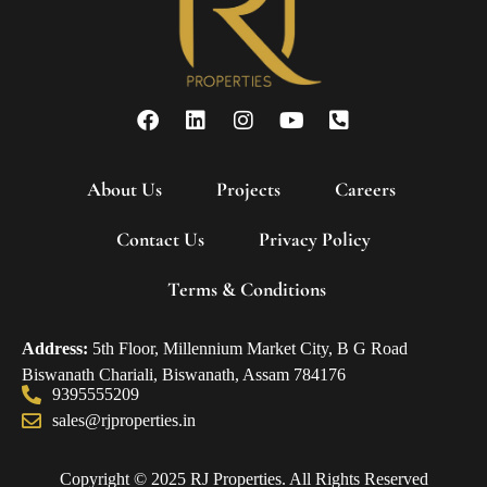
About Us
Projects
Careers
Contact Us
Privacy Policy
Terms & Conditions
Address:
5th Floor, Millennium Market City, B G Road
Biswanath Chariali, Biswanath, Assam 784176
9395555209
sales@rjproperties.in
Copyright © 2025 RJ Properties. All Rights Reserved