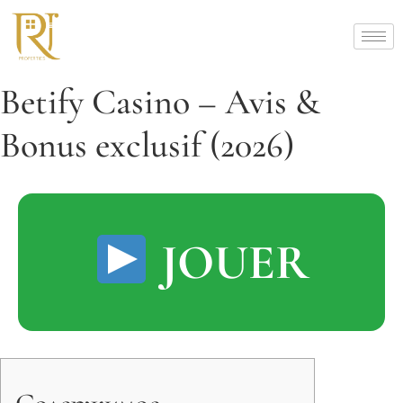
Betify Casino – Avis &
Bonus exclusif (2026)
JOUER