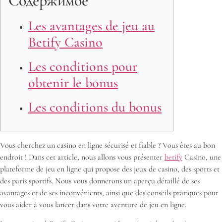
Содержимое
Les avantages de jeu au
Betify Casino
Les conditions pour
obtenir le bonus
Les conditions du bonus
Vous cherchez un casino en ligne sécurisé et fiable ? Vous êtes au bon
endroit ! Dans cet article, nous allons vous présenter
betify
Casino, une
plateforme de jeu en ligne qui propose des jeux de casino, des sports et
des paris sportifs. Nous vous donnerons un aperçu détaillé de ses
avantages et de ses inconvénients, ainsi que des conseils pratiques pour
vous aider à vous lancer dans votre aventure de jeu en ligne.