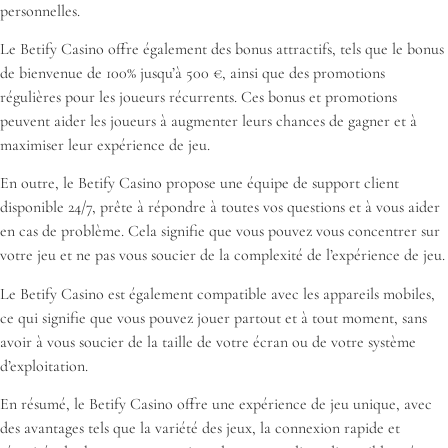
personnelles.
Le Betify Casino offre également des bonus attractifs, tels que le bonus
de bienvenue de 100% jusqu’à 500 €, ainsi que des promotions
régulières pour les joueurs récurrents. Ces bonus et promotions
peuvent aider les joueurs à augmenter leurs chances de gagner et à
maximiser leur expérience de jeu.
En outre, le Betify Casino propose une équipe de support client
disponible 24/7, prête à répondre à toutes vos questions et à vous aider
en cas de problème. Cela signifie que vous pouvez vous concentrer sur
votre jeu et ne pas vous soucier de la complexité de l’expérience de jeu.
Le Betify Casino est également compatible avec les appareils mobiles,
ce qui signifie que vous pouvez jouer partout et à tout moment, sans
avoir à vous soucier de la taille de votre écran ou de votre système
d’exploitation.
En résumé, le Betify Casino offre une expérience de jeu unique, avec
des avantages tels que la variété des jeux, la connexion rapide et