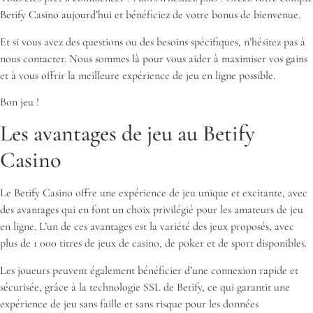
Betify Casino aujourd’hui et bénéficiez de votre bonus de bienvenue.
Et si vous avez des questions ou des besoins spécifiques, n’hésitez pas à
nous contacter. Nous sommes là pour vous aider à maximiser vos gains
et à vous offrir la meilleure expérience de jeu en ligne possible.
Bon jeu !
Les avantages de jeu au Betify
Casino
Le Betify Casino offre une expérience de jeu unique et excitante, avec
des avantages qui en font un choix privilégié pour les amateurs de jeu
en ligne. L’un de ces avantages est la variété des jeux proposés, avec
plus de 1 000 titres de jeux de casino, de poker et de sport disponibles.
Les joueurs peuvent également bénéficier d’une connexion rapide et
sécurisée, grâce à la technologie SSL de Betify, ce qui garantit une
expérience de jeu sans faille et sans risque pour les données