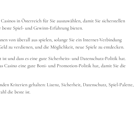
Casinos in Österreich für Sie auszuwählen, damit Sie sicherstellen
e beste Spiel- und Gewinn-Erfahrung bieten.
nnen von überall aus spielen, solange Sie ein Internet-Verbindung
 Geld zu verdienen, und die Möglichkeit, neue Spiele zu entdecken.
 ist und dass es eine gute Sicherheits- und Datenschutz-Politik hat.
 das Casino eine gute Boni- und Promotion-Politik hat, damit Sie die
en Kriterien gehalten: Lizenz, Sicherheit, Datenschutz, Spiel-Palette,
l die beste ist.