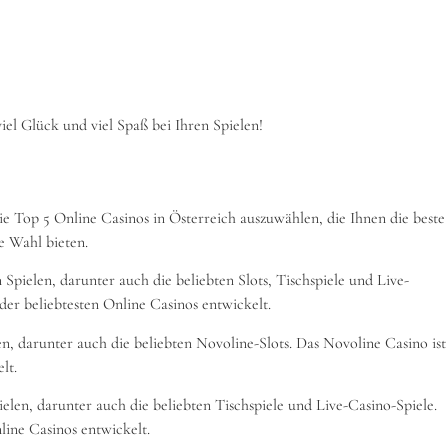
iel Glück und viel Spaß bei Ihren Spielen!
ie Top 5 Online Casinos in Österreich auszuwählen, die Ihnen die beste
e Wahl bieten.
 Spielen, darunter auch die beliebten Slots, Tischspiele und Live-
 der beliebtesten Online Casinos entwickelt.
en, darunter auch die beliebten Novoline-Slots. Das Novoline Casino ist
lt.
ielen, darunter auch die beliebten Tischspiele und Live-Casino-Spiele.
line Casinos entwickelt.