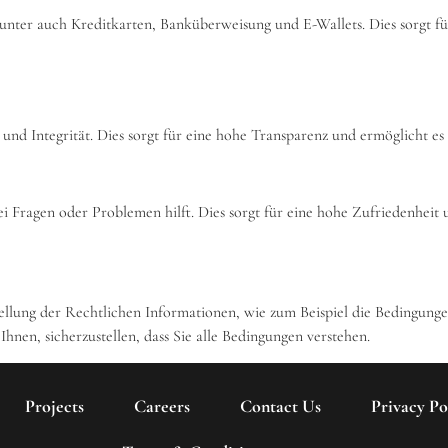
unter auch Kreditkarten, Banküberweisung und E-Wallets. Dies sorgt fü
nd Integrität. Dies sorgt für eine hohe Transparenz und ermöglicht es Ih
i Fragen oder Problemen hilft. Dies sorgt für eine hohe Zufriedenheit u
tellung der Rechtlichen Informationen, wie zum Beispiel die Bedingung
hnen, sicherzustellen, dass Sie alle Bedingungen verstehen.
Projects
Careers
Contact Us
Privacy Po