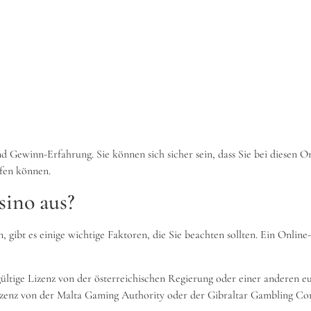
nd Gewinn-Erfahrung. Sie können sich sicher sein, dass Sie bei diesen 
lfen können.
sino aus?
gibt es einige wichtige Faktoren, die Sie beachten sollten. Ein Online-
 gültige Lizenz von der österreichischen Regierung oder einer anderen 
Lizenz von der Malta Gaming Authority oder der Gibraltar Gambling Com