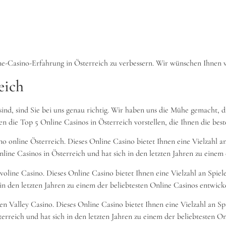
ine-Casino-Erfahrung in Österreich zu verbessern. Wir wünschen Ihnen v
eich
ind, sind Sie bei uns genau richtig. Wir haben uns die Mühe gemacht, d
 die Top 5 Online Casinos in Österreich vorstellen, die Ihnen die best
no online Österreich. Dieses Online Casino bietet Ihnen eine Vielzahl an
nline Casinos in Österreich und hat sich in den letzten Jahren zu einem
voline Casino. Dieses Online Casino bietet Ihnen eine Vielzahl an Spiel
in den letzten Jahren zu einem der beliebtesten Online Casinos entwicke
en Valley Casino. Dieses Online Casino bietet Ihnen eine Vielzahl an Sp
erreich und hat sich in den letzten Jahren zu einem der beliebtesten On