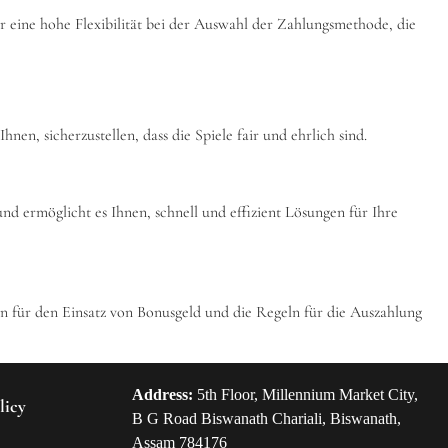
r eine hohe Flexibilität bei der Auswahl der Zahlungsmethode, die
nen, sicherzustellen, dass die Spiele fair und ehrlich sind.
nd ermöglicht es Ihnen, schnell und effizient Lösungen für Ihre
en für den Einsatz von Bonusgeld und die Regeln für die Auszahlung
Address:
5th Floor, Millennium Market City,
licy
B G Road Biswanath Chariali, Biswanath,
Assam 784176