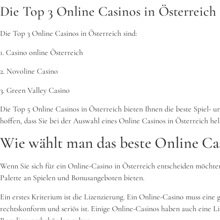
Die Top 3 Online Casinos in Österreich
Die Top 3 Online Casinos in Österreich sind:
1. Casino online Österreich
2. Novoline Casino
3. Green Valley Casino
Die Top 5 Online Casinos in Österreich bieten Ihnen die beste Spiel- u
hoffen, dass Sie bei der Auswahl eines Online Casinos in Österreich he
Wie wählt man das beste Online Ca
Wenn Sie sich für ein Online-Casino in Österreich entscheiden möchten, 
Palette an Spielen und Bonusangeboten bieten.
Ein erstes Kriterium ist die Lizenzierung. Ein Online-Casino muss eine
rechtskonform und seriös ist. Einige Online-Casinos haben auch eine 