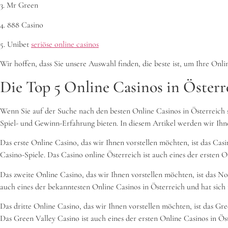
3. Mr Green
4. 888 Casino
5. Unibet
seriöse online casinos
Wir hoffen, dass Sie unsere Auswahl finden, die beste ist, um Ihre Onl
Die Top 5 Online Casinos in Österr
Wenn Sie auf der Suche nach den besten Online Casinos in Österreich s
Spiel- und Gewinn-Erfahrung bieten. In diesem Artikel werden wir Ihnen
Das erste Online Casino, das wir Ihnen vorstellen möchten, ist das Casi
Casino-Spiele. Das Casino online Österreich ist auch eines der ersten O
Das zweite Online Casino, das wir Ihnen vorstellen möchten, ist das No
auch eines der bekanntesten Online Casinos in Österreich und hat sich 
Das dritte Online Casino, das wir Ihnen vorstellen möchten, ist das Gre
Das Green Valley Casino ist auch eines der ersten Online Casinos in Öst