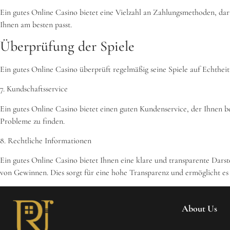
Ein gutes Online Casino bietet eine Vielzahl an Zahlungsmethoden, dar
Ihnen am besten passt.
Überprüfung der Spiele
Ein gutes Online Casino überprüft regelmäßig seine Spiele auf Echtheit u
7. Kundschaftsservice
Ein gutes Online Casino bietet einen guten Kundenservice, der Ihnen be
Probleme zu finden.
8. Rechtliche Informationen
Ein gutes Online Casino bietet Ihnen eine klare und transparente Dars
von Gewinnen. Dies sorgt für eine hohe Transparenz und ermöglicht es I
About Us