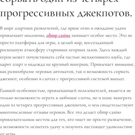
прогрессивных джекпотов.
В мире азартных развлечений, где яркие огни и ожидание удачи
привлекают миллионы,
olimp casino
занимает особое место. Это не
просто платформа для игры, а целый мир, воссоздающий
роскошную атмосферу старинных игорных залов. Здесь каждый
игрок может почувствовать себя частью эксклюзивного клуба, где
царит азарт и надежда на крупный выигрыш. Привлекает внимание,
как разнообразие игровых автоматов, так и возможность сорвать
джекпот, особенно в слотах с прогрессивной системой выплат.
Главной особенностью, привлекающей пользователей, является не
только возможность играть в любимые слоты, но и шанс выиграть
один из четырех прогрессивных джекпотов, о чем свидетельствуют
многочисленные отзывы игроков. Все это делает olimp casino
привлекательным местом для тех, кто ищет не просто развлечение,
а возможность испытать удачу и получить настоящее удовольствие
от игры.