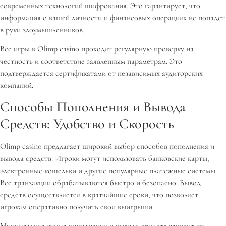
современных технологий шифрования. Это гарантирует, что
информация о вашей личности и финансовых операциях не попадет
в руки злоумышленников.
Все игры в Olimp casino проходят регулярную проверку на
честность и соответствие заявленным параметрам. Это
подтверждается сертификатами от независимых аудиторских
компаний.
Способы Пополнения и Вывода
Средств: Удобство и Скорость
Olimp casino предлагает широкий выбор способов пополнения и
вывода средств. Игроки могут использовать банковские карты,
электронные кошельки и другие популярные платежные системы.
Все транзакции обрабатываются быстро и безопасно. Вывод
средств осуществляется в кратчайшие сроки, что позволяет
игрокам оперативно получить свои выигрыши.