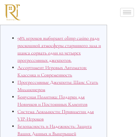
98% игроков выбирают olimp casino ради
роскошной атмосферы старинного зала и
шанса сорвать один из четырех
прогрессивных джекпотов.
Ассортимент Игровых Автоматов:
Классика и Современность
Прогрессивные Джекпоты: Шанс Стать
Миллионером
Бонусная Политика: Подарки для
Новичков и Постоянных Клиентов
Система Лояльности: Привилегии для
VIP-Игроков
Безопасность и Надежность: Защита
Ваших Данных и Выигрышей