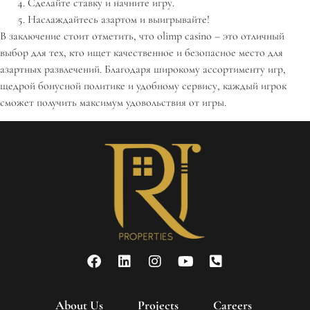
Сделайте ставку и начните игру.
Наслаждайтесь азартом и выигрывайте!
В заключение стоит отметить, что olimp casino – это отличный
выбор для тех, кто ищет качественное и безопасное место для
азартных развлечений. Благодаря широкому ассортименту игр,
щедрой бонусной политике и удобному сервису, каждый игрок
сможет получить максимум удовольствия от игры.
About Us
Projects
Careers