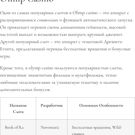
Один из самых популярных слотов в Olimp casino – это аппарат с
расширяющимися символами и функцией автоматического запуска.
Он привлекает игроков своим динамичным геймплеем, высокой
частотой выплат и возможностью выиграть крупный джекпот.
Другой популярный слот – это аппарат с тематикой Древнего
Египта, предлагающий игрокам бесплатные вращения и бонусные
игры.
Кроме того, в olymp casino пользуются популярностью слоты,
посвященные знаменитым фильмам и мультфильмам, тепло
любимые пользователями за узнаваемую тематику и наличие
дополнительных бонусов.
Название
Разработчик
Основные Особенности
Слота
Book of Ra
Novomatic
Бесплатные вращения, Wild-
символ