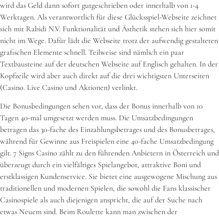
wird das Geld dann sofort gutgeschrieben oder innerhalb von 1-4
Werktagen. Als verantwortlich für diese Glücksspiel-Webseite zeichnet
sich mit Rabidi N.V. Funktionalität und Ästhetik stehen sich hier somit
nicht im Wege. Dafür lädt die Webseite trotz der aufwendig gestalteten
grafischen Elemente schnell. Teilweise sind nämlich ein paar
Textbausteine auf der deutschen Webseite auf Englisch gehalten. In der
Kopfzeile wird aber auch direkt auf die drei wichtigsten Unterseiten
(Casino. Live Casino und Aktionen) verlinkt.
Die Bonusbedingungen sehen vor, dass der Bonus innerhalb von 10
Tagen 40-mal umgesetzt werden muss. Die Umsatzbedingungen
betragen das 30-fache des Einzahlungsbetrages und des Bonusbetrages,
während für Gewinne aus Freispielen eine 40-fache Umsatzbedingung
gilt. 7 Signs Casino zählt zu den führenden Anbietern in Österreich und
überzeugt durch ein vielfältiges Spielangebot, attraktive Boni und
erstklassigen Kundenservice. Sie bietet eine ausgewogene Mischung aus
traditionellen und modernen Spielen, die sowohl die Fans klassischer
Casinospiele als auch diejenigen anspricht, die auf der Suche nach
etwas Neuem sind. Beim Roulette kann man zwischen der