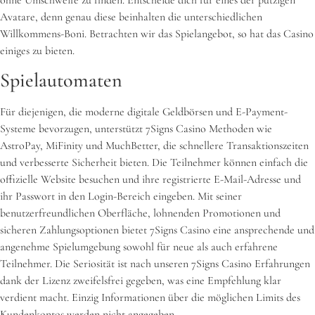
Avatare, denn genau diese beinhalten die unterschiedlichen
Willkommens-Boni. Betrachten wir das Spielangebot, so hat das Casino
einiges zu bieten.
Spielautomaten
Für diejenigen, die moderne digitale Geldbörsen und E-Payment-
Systeme bevorzugen, unterstützt 7Signs Casino Methoden wie
AstroPay, MiFinity und MuchBetter, die schnellere Transaktionszeiten
und verbesserte Sicherheit bieten. Die Teilnehmer können einfach die
offizielle Website besuchen und ihre registrierte E-Mail-Adresse und
ihr Passwort in den Login-Bereich eingeben. Mit seiner
benutzerfreundlichen Oberfläche, lohnenden Promotionen und
sicheren Zahlungsoptionen bietet 7Signs Casino eine ansprechende und
angenehme Spielumgebung sowohl für neue als auch erfahrene
Teilnehmer. Die Seriosität ist nach unseren 7Signs Casino Erfahrungen
dank der Lizenz zweifelsfrei gegeben, was eine Empfehlung klar
verdient macht. Einzig Informationen über die möglichen Limits des
Kundenkontos werden nicht angegeben.