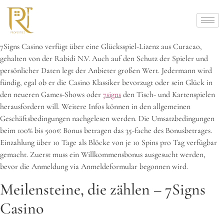
7Signs Casino verfügt über eine Glücksspiel-Lizenz aus Curacao,
gehalten von der Rabidi N.V. Auch auf den Schutz der Spieler und
persönlicher Daten legt der Anbieter großen Wert. Jedermann wird
fündig, egal ob er die Casino Klassiker bevorzugt oder sein Glück in
den neueren Games-Shows oder
7signs
den Tisch- und Kartenspielen
herausfordern will. Weitere Infos können in den allgemeinen
Geschäftsbedingungen nachgelesen werden. Die Umsatzbedingungen
beim 100% bis 500€ Bonus betragen das 35-fache des Bonusbetrages.
Einzahlung über 10 Tage als Blöcke von je 10 Spins pro Tag verfügbar
gemacht. Zuerst muss ein Willkommensbonus ausgesucht werden,
bevor die Anmeldung via Anmeldeformular begonnen wird.
Meilensteine, die zählen – 7Signs
Casino